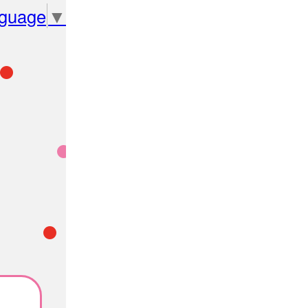
nguage
▼