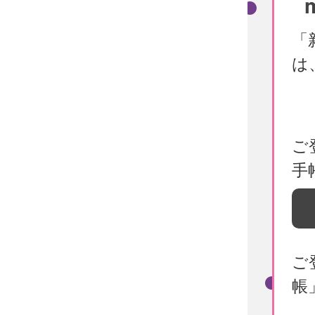
「
は
ご
手
ご
帳